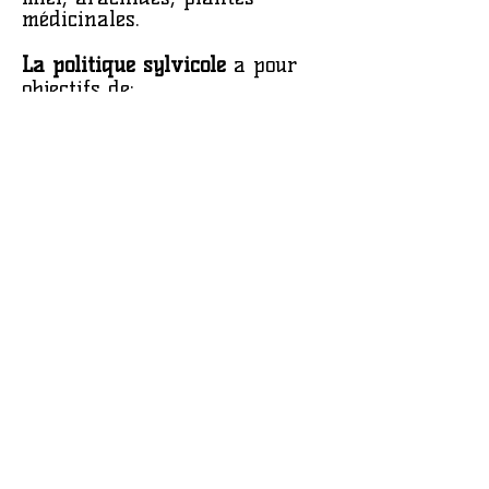
médicinales.
La politique sylvicole
a pour
objectifs de:
- Développer des essences à
croissance rapide pour la
production durable de charbon
et de bois d’œuvre, ce qui
limitera la pression sur la
forêt naturelle;
- Réintroduire des espèces
.
endémiques
Nous joindre​​
+262 693400459
contact@alamanga
.fr
Nous trouver​
Siège
: Lot II M 35 R Ter,
Androhibe, ANTANANARIVO